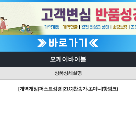
오케이바이블
상품상세설명
[개역개정]퍼스트성경 [21C]찬송가-초미니(핫핑크)