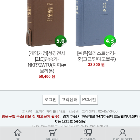
[개역개정]성경전서
[쉬운]일러스트성경-
[21C]찬송가-
중(고급/인디고블루)
NKR72WTU(지퍼/뉴
33,300 원
브라운)
50,400 원
로그인
고객센터
PC버전
회사명 :
오케이바이블
대표 : 김성원
고객센터 :
02-457-3456
방문구입 주소(방문 전 재고문의 필수)
: 경기 하남시 하남대로 947(하남테크노밸리U1센터)
C동 1213호 (풍산동)
사업자등록번호 : 752-33-00017
[사업자정보확인]
사업자주소 : 서울특별시 광진구 중곡동 84-1 3층
통신판매업 신고 : 광진 제1077호
contact :
book@eastword.co.kr
for more information
홈
장바구니
주문/배송
마이페이지