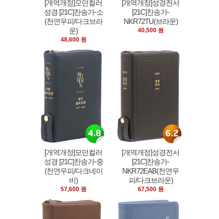
[개역개정]모던컬러
[개역개정]성경전서
성경 [21C]찬송가-소
[21C]찬송가-
(천연우피/다크브라
NKR72TU(브라운)
운)
40,500 원
48,600 원
[개역개정]모던컬러
[개역개정]성경전서
성경 [21C]찬송가-중
[21C]찬송가-
(천연우피/다크네이
NKR72EAB(천연우
비)
피/다크브라운)
57,600 원
67,500 원