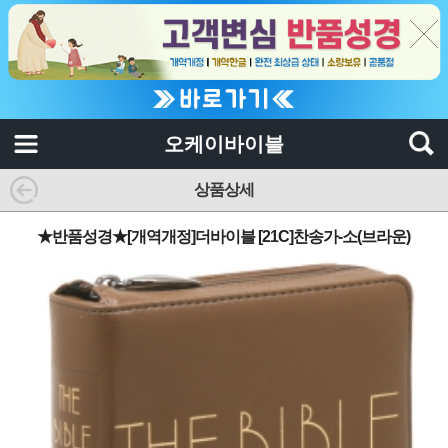
오케이바이블
상품상세
★반품성경★[개역개정]더바이블 [21C]찬송가-소(브라운)