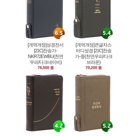
[개역개정]성경전서
[개역개정]큰글자스
[21C]찬송가-
터디성경 [21C]찬송
NKR72EWBU(천연
가-중(천연우피/다크
우피/다크네이비)
브라운)
76,500 원
70,200 원