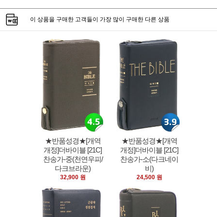
이 상품을 구매한 고객들이 가장 많이 구매한 다른 상품
★반품성경★[개역
★반품성경★[개역
개정]더바이블 [21C]
개정]더바이블 [21C]
찬송가-중(천연우피/
찬송가-소(다크네이
다크브라운)
비)
32,900 원
24,500 원