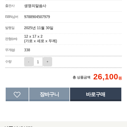
출판사
생명의말씀사
ISBN넘버
9788904507979
발행일
2025년 11월 30일
12 x 17 x 2
판형(cm)
(가로 x 세로 x 두께)
무게(g)
338
수량
-
+
26,100
총 상품금액
원