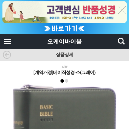
오케이바이블
상품상세
단본
[개역개정]베이직성경-소(그레이)