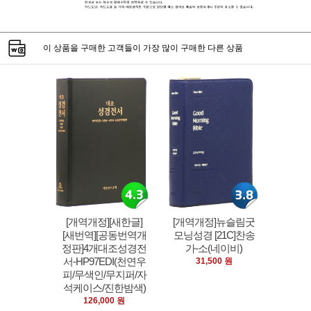
이 상품을 구매한 고객들이 가장 많이 구매한 다른 상품
[개역개정][새한글]
[개역개정]뉴슬림굿
[새번역][공동번역개
모닝성경 [21C]찬송
정판]4개대조성경전
가-소(네이비)
서-HP97EDI(천연우
31,500 원
피/무색인/무지퍼/자
석케이스/진한밤색)
126,000 원