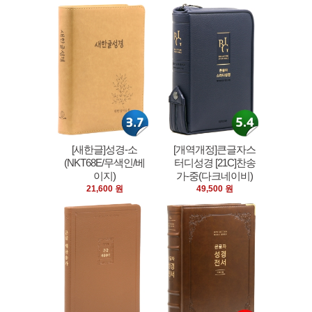
[새한글]성경-소
[개역개정]큰글자스
(NKT68E/무색인/베
터디성경 [21C]찬송
이지)
가-중(다크네이비)
21,600 원
49,500 원