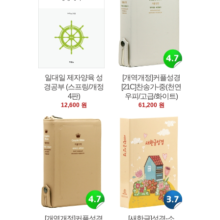
일대일 제자양육 성
[개역개정]커플성경
경공부 (스프링/개정
[21C]찬송가-중(천연
4판)
우피/고급/화이트)
12,600 원
61,200 원
[개역개정]커플성경
[새한글]성경-소