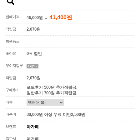
41,400원
판매가격
46,000원
→
적립금
2,070원
회원등급
좋아요
0% 할인
무이자할부
적립금
2,070원
포토후기 500원 추가적립금,
구매후기
일반후기 300원 추가적립금,
배송
배송비
30,000원 이상 무료 미만2,500원
브랜드
아가페
출판사
아가페