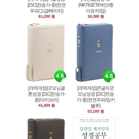
[21C]찬송가-중(천연
(NKT61ETI/색인/종
우피/고급/베이지)
이표지/집)
61,200 원
16,380 원
[개역개정]굿모닝결
[개역개정]큰글자굿
혼성경 [21C]찬송가-
모닝성경 [21C]찬송
중(아이보리)
가-중(천연우피/잉키
블루)
41,400 원
53,100 원