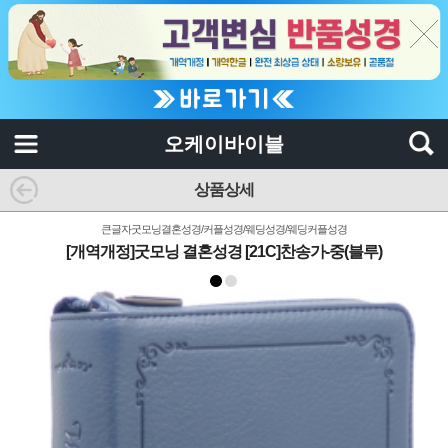
오케이바이블
상품상세
큰글자굿모닝결혼성경/커플성경/웨딩성경/웨딩커플성경
[개역개정]굿모닝 결혼성경 [21C]찬송가-중(블루)