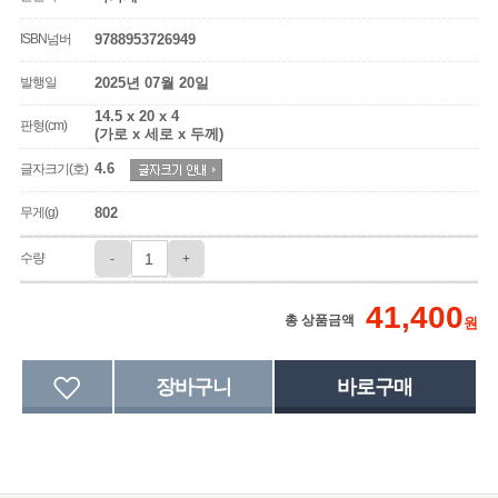
ISBN넘버
9788953726949
발행일
2025년 07월 20일
14.5 x 20 x 4
판형(cm)
(가로 x 세로 x 두께)
4.6
글자크기(호)
무게(g)
802
수량
-
+
41,400
총 상품금액
원