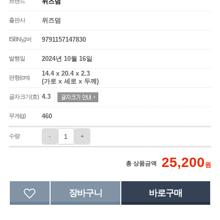
브랜드
위즈덤
출판사
위즈덤
ISBN넘버
9791157147830
발행일
2024년 10월 16일
14.4 x 20.4 x 2.3
판형(cm)
(가로 x 세로 x 두께)
4.3
글자크기(호)
무게(g)
460
수량
-
+
25,200
총 상품금액
원