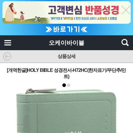
오케이바이블
상품상세
[개역한글]HOLY BIBLE 성경전서-H72HC(한자표기/무단추/민
트)