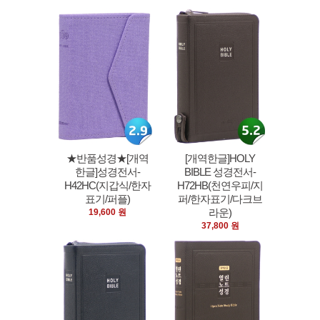
★반품성경★[개역
[개역한글]HOLY
한글]성경전서-
BIBLE 성경전서-
H42HC(지갑식/한자
H72HB(천연우피/지
표기/퍼플)
퍼/한자표기/다크브
라운)
19,600 원
37,800 원