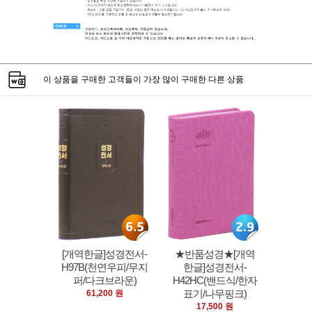
이 상품을 구매한 고객들이 가장 많이 구매한 다른 상품
[개역한글]성경전서-
★반품성경★[개역
H97B(천연우피/무지
한글]성경전서-
퍼/다크브라운)
H42HC(밴드식/한자
표기/나무핑크)
61,200 원
17,500 원