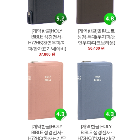
[개역한글]HOLY
[개역한글]열린노트
BIBLE 성경전서-
성경-특대(무지퍼/천
H72HB(천연우피/지
연우피/다크브라운)
퍼/한자표기/네이비)
50,400 원
37,800 원
[개역한글]HOLY
[개역한글]HOLY
BIBLE 성경전서-
BIBLE 성경전서-
H72HC(한자표기/무
H72HC(한자표기/무