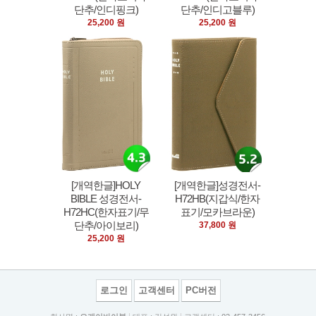
단추/인디핑크)
단추/인디고블루)
25,200 원
25,200 원
[개역한글]HOLY
[개역한글]성경전서-
BIBLE 성경전서-
H72HB(지갑식/한자
H72HC(한자표기/무
표기/모카브라운)
단추/아이보리)
37,800 원
25,200 원
로그인
고객센터
PC버전