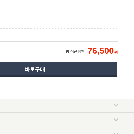
76,500
총 상품금액
원