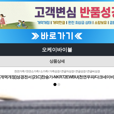
오케이바이블
상품상세
천연가죽 / 천연소가죽 / 소가죽 / 가죽성경 / 큰글자성경 / 큰글성경 / 큰글씨성경
[개역개정]성경전서 [21C]찬송가-NKR72EWBU(천연우피/다크네이비