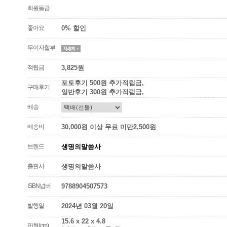
회원등급
좋아요
0% 할인
무이자할부
적립금
3,825원
포토후기 500원 추가적립금,
구매후기
일반후기 300원 추가적립금,
배송
배송비
30,000원 이상 무료 미만2,500원
브랜드
생명의말씀사
출판사
생명의말씀사
ISBN넘버
9788904507573
발행일
2024년 03월 20일
15.6 x 22 x 4.8
판형(cm)