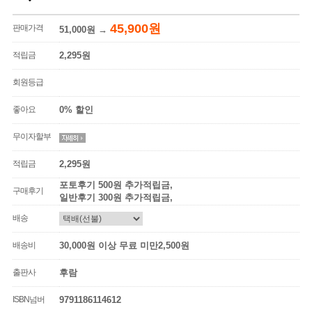
45,900원
판매가격
51,000원
→
적립금
2,295원
회원등급
좋아요
0% 할인
무이자할부
적립금
2,295원
포토후기 500원 추가적립금,
구매후기
일반후기 300원 추가적립금,
배송
배송비
30,000원 이상 무료 미만2,500원
출판사
후람
ISBN넘버
9791186114612