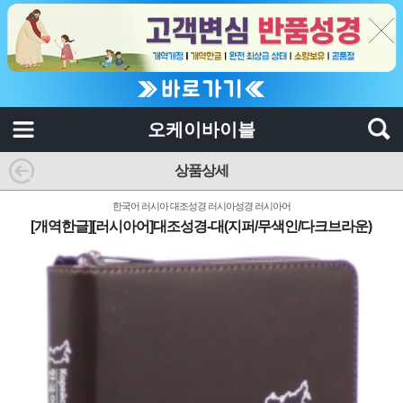
오케이바이블
상품상세
한국어 러시아 대조성경 러시아성경 러시아어
[개역한글][러시아어]대조성경-대(지퍼/무색인/다크브라운)