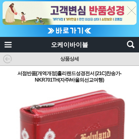
오케이바이블
상품상세
서점반품[개역개정]홀리랜드성경전서 [21C]찬송가-
NKR701TH(자주/바울의선교여행)