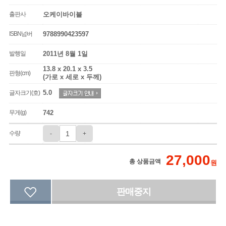
출판사
오케이바이블
ISBN넘버
9788990423597
발행일
2011년 8월 1일
13.8 x 20.1 x 3.5
판형(cm)
(가로 x 세로 x 두께)
5.0
글자크기(호)
무게(g)
742
수량
-
+
27,000
총 상품금액
원