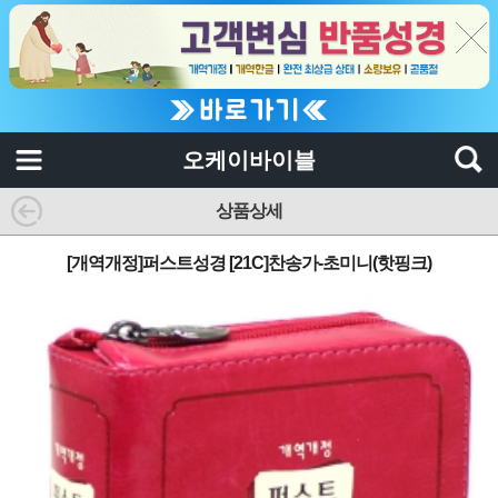
오케이바이블
상품상세
[개역개정]퍼스트성경 [21C]찬송가-초미니(핫핑크)