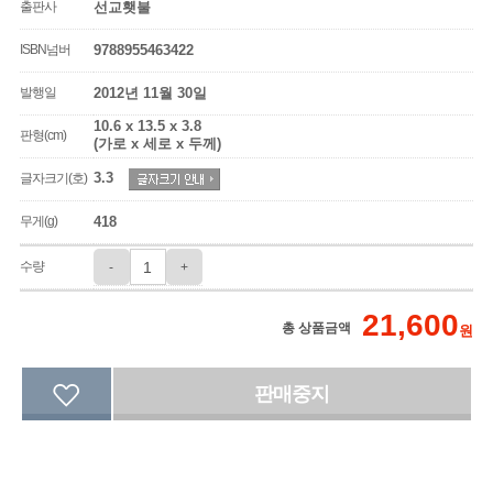
출판사
선교횃불
ISBN넘버
9788955463422
발행일
2012년 11월 30일
10.6 x 13.5 x 3.8
판형(cm)
(가로 x 세로 x 두께)
3.3
글자크기(호)
무게(g)
418
수량
-
+
21,600
총 상품금액
원