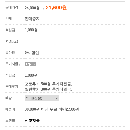
21,600원
판매가격
24,000원
→
상태
판매중지
적립금
1,080원
회원등급
좋아요
0% 할인
무이자할부
적립금
1,080원
포토후기 500원 추가적립금,
구매후기
일반후기 300원 추가적립금,
배송
배송비
30,000원 이상 무료 미만2,500원
브랜드
선교횃불