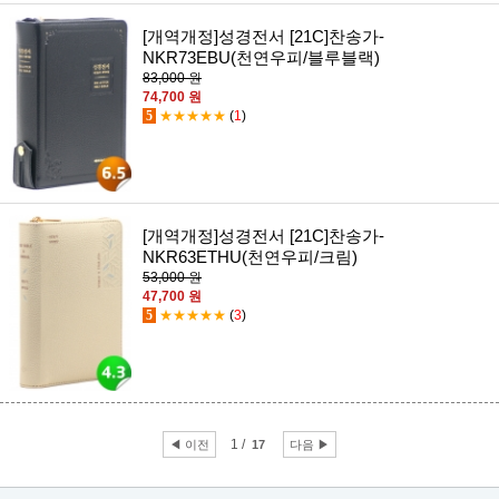
[개역개정]성경전서 [21C]찬송가-
NKR73EBU(천연우피/블루블랙)
83,000 원
74,700 원
5
★★★★★
(
1
)
[개역개정]성경전서 [21C]찬송가-
NKR63ETHU(천연우피/크림)
53,000 원
47,700 원
5
★★★★★
(
3
)
1 /
◀ 이전
17
다음 ▶