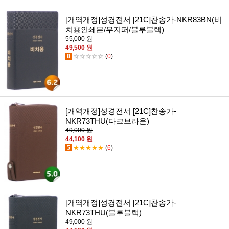
[개역개정]성경전서 [21C]찬송가-NKR83BN(비
치용인쇄본/무지퍼/블루블랙)
55,000 원
49,500 원
0
☆☆☆☆☆
(
0
)
[개역개정]성경전서 [21C]찬송가-
NKR73THU(다크브라운)
49,000 원
44,100 원
5
★★★★★
(
6
)
[개역개정]성경전서 [21C]찬송가-
NKR73THU(블루블랙)
49,000 원