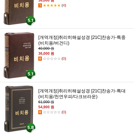
36,000 원
5
★★★★★
(
4
)
[개역개정]취리히해설성경 [21C]찬송가-특중
(비치용/버건디)
40,000 원
36,000 원
0
☆☆☆☆☆
(
0
)
[개역개정]취리히해설성경 [21C]찬송가-특대
(비치용/천연우피/다크브라운)
61,000 원
54,900 원
0
☆☆☆☆☆
(
0
)