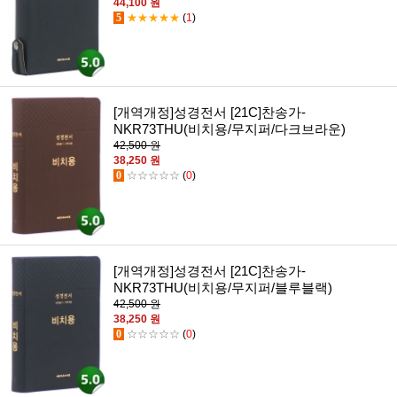
44,100 원
5
★★★★★
(
1
)
[개역개정]성경전서 [21C]찬송가-
NKR73THU(비치용/무지퍼/다크브라운)
42,500 원
38,250 원
0
☆☆☆☆☆
(
0
)
[개역개정]성경전서 [21C]찬송가-
NKR73THU(비치용/무지퍼/블루블랙)
42,500 원
38,250 원
0
☆☆☆☆☆
(
0
)