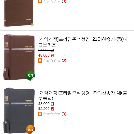
0
☆☆☆☆☆
(
0
)
[개역개정]프라임주석성경 [21C]찬송가-중(다
크브라운)
54,000 원
48,600 원
0
☆☆☆☆☆
(
0
)
[개역개정]프라임주석성경 [21C]찬송가-대(블
루블랙)
58,000 원
52,200 원
0
☆☆☆☆☆
(
0
)