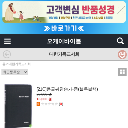
오케이바이블
대한기독교서회
홈
>
대한기독교서회
[21C]큰글씨찬송가-중(블루블랙)
20,000 원
18,000 원
0
☆☆☆☆☆
(
0
)