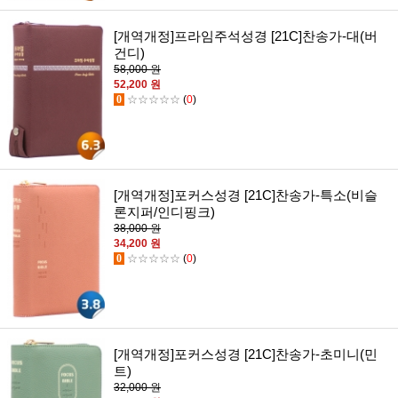
[개역개정]프라임주석성경 [21C]찬송가-대(버
건디)
58,000 원
52,200 원
0
☆☆☆☆☆
(
0
)
[개역개정]포커스성경 [21C]찬송가-특소(비슬
론지퍼/인디핑크)
38,000 원
34,200 원
0
☆☆☆☆☆
(
0
)
[개역개정]포커스성경 [21C]찬송가-초미니(민
트)
32,000 원