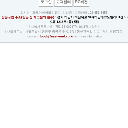
로그인
고객센터
PC버전
회사명 :
오케이바이블
대표 : 김성원
고객센터 :
02-457-3456
방문구입 주소(방문 전 재고문의 필수)
: 경기 하남시 하남대로 947(하남테크노밸리U1센터)
C동 1213호 (풍산동)
사업자등록번호 : 752-33-00017
[사업자정보확인]
사업자주소 : 서울특별시 광진구 중곡동 84-1 3층
통신판매업 신고 : 광진 제1077호
contact :
book@eastword.co.kr
for more information