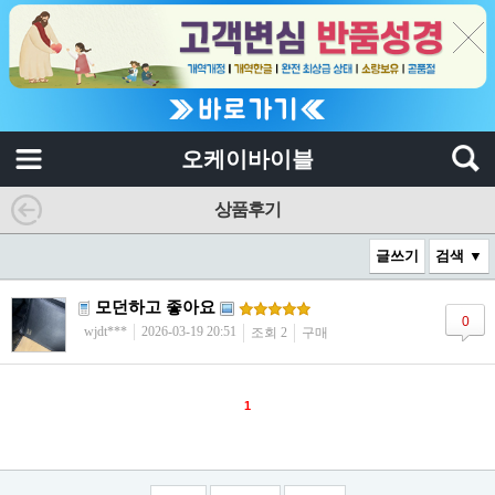
오케이바이블
상품후기
글쓰기
검색 ▼
모던하고 좋아요
0
wjdt***
2026-03-19 20:51
조회 2
구매
1